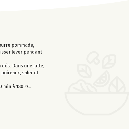
e beurre pommade,
laisser lever pendant
n dés. Dans une jatte,
 poireaux, saler et
0 min à 180 °C.