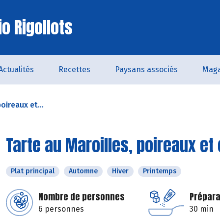
o Rigollots
Actualités
Recettes
Paysans associés
Maga
oireaux et...
Tarte au Maroilles, poireaux et
Plat principal
Automne
Hiver
Printemps
Nombre de personnes
Prépara
6 personnes
30 min