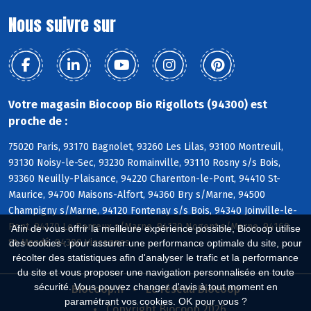
Nous suivre sur
Votre magasin Biocoop Bio Rigollots (94300) est
proche de :
75020 Paris, 93170 Bagnolet, 93260 Les Lilas, 93100 Montreuil,
93130 Noisy-le-Sec, 93230 Romainville, 93110 Rosny s/s Bois,
93360 Neuilly-Plaisance, 94220 Charenton-le-Pont, 94410 St-
Maurice, 94700 Maisons-Alfort, 94360 Bry s/Marne, 94500
Champigny s/Marne, 94120 Fontenay s/s Bois, 94340 Joinville-le-
Pont, 94170 Le Perreux s/Marne, 94130 Nogent s/Marne, 94160
Afin de vous offrir la meilleure expérience possible, Biocoop utilise
St-Mandé, 94300 Vincennes
des cookies : pour assurer une performance optimale du site, pour
récolter des statistiques afin d'analyser le trafic et la performance
du site et vous proposer une navigation personnalisée en toute
sécurité. Vous pouvez changer d'avis à tout moment en
Biocoop.fr
Le réseau Biocoop
paramétrant vos cookies. OK pour vous ?
Copyright Biocoop 2026