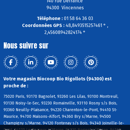
140 rue Defrance
94300 Vincennes
Téléphone :
01 58 64 36 03
Coordonnées GPS :
48,8493515257461 ° ,
2,45608942824174 °
Nous suivre sur
Votre magasin Biocoop Bio Rigollots (94300) est
proche de :
75020 Paris, 93170 Bagnolet, 93260 Les Lilas, 93100 Montreuil,
93130 Noisy-le-Sec, 93230 Romainville, 93110 Rosny s/s Bois,
93360 Neuilly-Plaisance, 94220 Charenton-le-Pont, 94410 St-
Maurice, 94700 Maisons-Alfort, 94360 Bry s/Marne, 94500
Champigny s/Marne, 94120 Fontenay s/s Bois, 94340 Joinville-le-
Pont, 94170 Le Perreux s/Marne, 94130 Nogent s/Marne, 94160