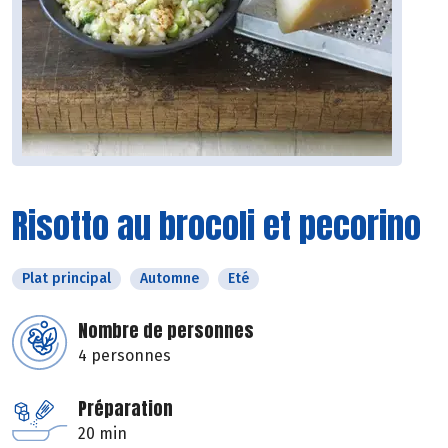
Risotto au brocoli et pecorino
Plat principal
Automne
Eté
Nombre de personnes
4 personnes
Préparation
20 min