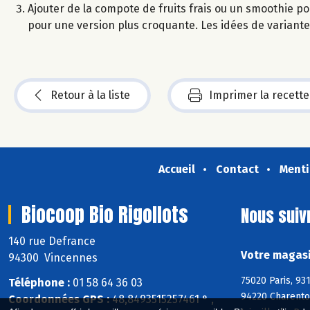
Ajouter de la compote de fruits frais ou un smoothie p
pour une version plus croquante. Les idées de variantes
Retour à la liste
Imprimer la recette
Accueil
Contact
Menti
Biocoop Bio Rigollots
Nous suiv
140 rue Defrance
Votre magasi
94300 Vincennes
75020 Paris, 93
Téléphone :
01 58 64 36 03
94220 Charento
Coordonnées GPS :
48,8493515257461 ° ,