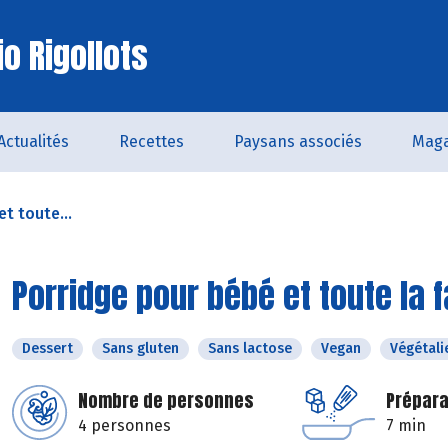
o Rigollots
Actualités
Recettes
Paysans associés
Maga
t toute...
Porridge pour bébé et toute la f
Dessert
Sans gluten
Sans lactose
Vegan
Végétali
Nombre de personnes
Prépara
4 personnes
7 min