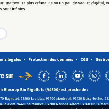
our une texture plus crémeuse ou un peu de yaourt végétal, 
 sont infinies
ons légales
Protection des données
CGU
Gestio
re sur
n Biocoop Bio Rigollots (94300) est proche de :
170 Bagnolet, 93260 Les Lilas, 93100 Montreuil, 93130 Noisy-le-Sec, 93
n-le-Pont, 94410 St-Maurice, 94700 Maisons-Alfort, 94360 Bry s/Marn