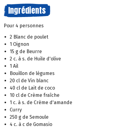
Ingrédients
Pour 4 personnes
2 Blanc de poulet
1 Oignon
15 g de Beurre
2 c. à s. de Huile d'olive
1 Ail
Bouillon de légumes
20 cl de Vin blanc
40 cl de Lait de coco
10 cl de Crème fraîche
1 c. à s. de Crème d'amande
Curry
250 g de Semoule
4 c. à c de Gomasio