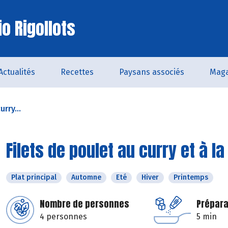
o Rigollots
Actualités
Recettes
Paysans associés
Maga
urry...
Filets de poulet au curry et à 
Plat principal
Automne
Eté
Hiver
Printemps
Nombre de personnes
Prépara
4 personnes
5 min