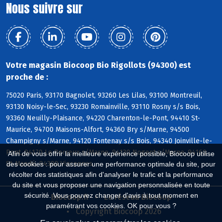
Nous suivre sur
Votre magasin Biocoop Bio Rigollots (94300) est
proche de :
75020 Paris, 93170 Bagnolet, 93260 Les Lilas, 93100 Montreuil,
93130 Noisy-le-Sec, 93230 Romainville, 93110 Rosny s/s Bois,
93360 Neuilly-Plaisance, 94220 Charenton-le-Pont, 94410 St-
Maurice, 94700 Maisons-Alfort, 94360 Bry s/Marne, 94500
Champigny s/Marne, 94120 Fontenay s/s Bois, 94340 Joinville-le-
Pont, 94170 Le Perreux s/Marne, 94130 Nogent s/Marne, 94160
Afin de vous offrir la meilleure expérience possible, Biocoop utilise
St-Mandé, 94300 Vincennes
des cookies : pour assurer une performance optimale du site, pour
récolter des statistiques afin d'analyser le trafic et la performance
du site et vous proposer une navigation personnalisée en toute
sécurité. Vous pouvez changer d'avis à tout moment en
Biocoop.fr
Le réseau Biocoop
paramétrant vos cookies. OK pour vous ?
Copyright Biocoop 2026