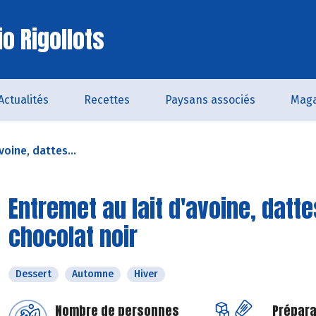
o Rigollots
Actualités
Recettes
Paysans associés
Maga
voine, dattes...
Entremet au lait d'avoine, datt
chocolat noir
Dessert
Automne
Hiver
Nombre de personnes
Prépara