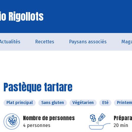
o Rigollots
Actualités
Recettes
Paysans associés
Maga
Pastèque tartare
Plat principal
Sans gluten
Végétarien
Eté
Printe
Nombre de personnes
Prépara
4 personnes
20 min