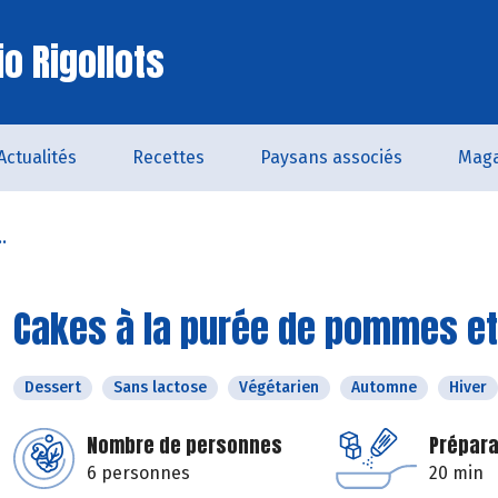
o Rigollots
Actualités
Recettes
Paysans associés
Maga
.
Cakes à la purée de pommes et
Dessert
Sans lactose
Végétarien
Automne
Hiver
Nombre de personnes
Prépara
6 personnes
20 min