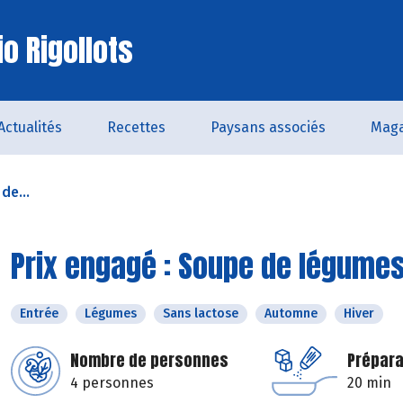
o Rigollots
Actualités
Recettes
Paysans associés
Maga
de...
Prix engagé : Soupe de légumes
Entrée
Légumes
Sans lactose
Automne
Hiver
Nombre de personnes
Prépara
4 personnes
20 min