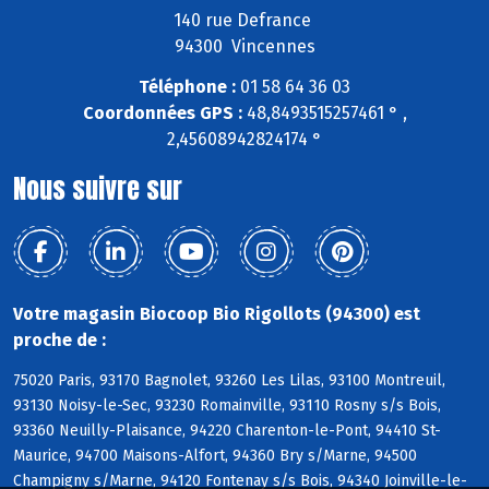
140 rue Defrance
94300 Vincennes
Téléphone :
01 58 64 36 03
Coordonnées GPS :
48,8493515257461 ° ,
2,45608942824174 °
Nous suivre sur
Votre magasin Biocoop Bio Rigollots (94300) est
proche de :
75020 Paris, 93170 Bagnolet, 93260 Les Lilas, 93100 Montreuil,
93130 Noisy-le-Sec, 93230 Romainville, 93110 Rosny s/s Bois,
93360 Neuilly-Plaisance, 94220 Charenton-le-Pont, 94410 St-
Maurice, 94700 Maisons-Alfort, 94360 Bry s/Marne, 94500
Champigny s/Marne, 94120 Fontenay s/s Bois, 94340 Joinville-le-