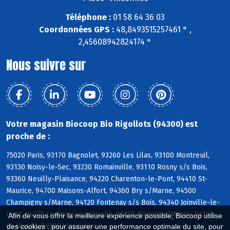
Téléphone :
01 58 64 36 03
Coordonnées GPS :
48,8493515257461 ° ,
2,45608942824174 °
Nous suivre sur
Votre magasin Biocoop Bio Rigollots (94300) est
proche de :
75020 Paris, 93170 Bagnolet, 93260 Les Lilas, 93100 Montreuil,
93130 Noisy-le-Sec, 93230 Romainville, 93110 Rosny s/s Bois,
93360 Neuilly-Plaisance, 94220 Charenton-le-Pont, 94410 St-
Maurice, 94700 Maisons-Alfort, 94360 Bry s/Marne, 94500
Champigny s/Marne, 94120 Fontenay s/s Bois, 94340 Joinville-le-
Pont, 94170 Le Perreux s/Marne, 94130 Nogent s/Marne, 94160
Afin de vous offrir la meilleure expérience possible, Biocoop utilise
St-Mandé, 94300 Vincennes
des cookies : pour assurer une performance optimale du site, pour