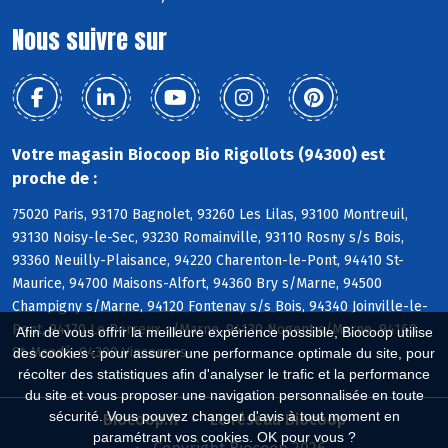
Nous suivre sur
Votre magasin Biocoop Bio Rigollots (94300) est
proche de :
75020 Paris, 93170 Bagnolet, 93260 Les Lilas, 93100 Montreuil,
93130 Noisy-le-Sec, 93230 Romainville, 93110 Rosny s/s Bois,
93360 Neuilly-Plaisance, 94220 Charenton-le-Pont, 94410 St-
Maurice, 94700 Maisons-Alfort, 94360 Bry s/Marne, 94500
Champigny s/Marne, 94120 Fontenay s/s Bois, 94340 Joinville-le-
Pont, 94170 Le Perreux s/Marne, 94130 Nogent s/Marne, 94160
Afin de vous offrir la meilleure expérience possible, Biocoop utilise
St-Mandé, 94300 Vincennes
des cookies : pour assurer une performance optimale du site, pour
récolter des statistiques afin d'analyser le trafic et la performance
du site et vous proposer une navigation personnalisée en toute
sécurité. Vous pouvez changer d'avis à tout moment en
Biocoop.fr
Le réseau Biocoop
paramétrant vos cookies. OK pour vous ?