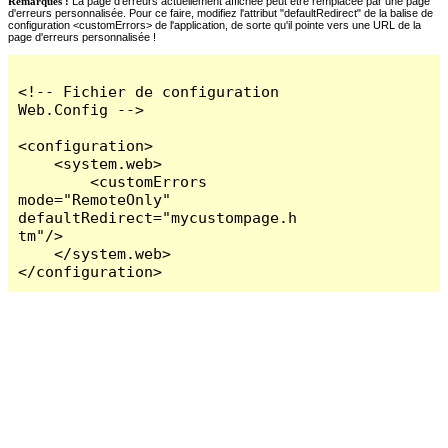
Remarques :
La page d'erreurs actuellement affichée peut être remplacée par une page
d'erreurs personnalisée. Pour ce faire, modifiez l'attribut "defaultRedirect" de la balise de
configuration <customErrors> de l'application, de sorte qu'il pointe vers une URL de la
page d'erreurs personnalisée !
<!-- Fichier de configuration 
Web.Config -->

<configuration>

    <system.web>

        <customErrors 
mode="RemoteOnly" 
defaultRedirect="mycustompage.h
tm"/>

    </system.web>

</configuration>