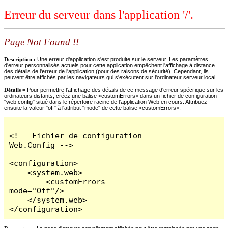
Erreur du serveur dans l'application '/'.
Page Not Found !!
Description :
Une erreur d'application s'est produite sur le serveur. Les paramètres
d'erreur personnalisés actuels pour cette application empêchent l'affichage à distance
des détails de l'erreur de l'application (pour des raisons de sécurité). Cependant, ils
peuvent être affichés par les navigateurs qui s'exécutent sur l'ordinateur serveur local.
Détails =
Pour permettre l'affichage des détails de ce message d'erreur spécifique sur les
ordinateurs distants, créez une balise <customErrors> dans un fichier de configuration
"web.config" situé dans le répertoire racine de l'application Web en cours. Attribuez
ensuite la valeur "off" à l'attribut "mode" de cette balise <customErrors>.
<!-- Fichier de configuration 
Web.Config -->

<configuration>

    <system.web>

        <customErrors 
mode="Off"/>

    </system.web>

</configuration>