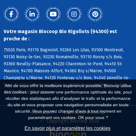
Votre magasin Biocoop Bio Rigollots (94300) est
proche de :
75020 Paris, 93170 Bagnolet, 93260 Les Lilas, 93100 Montreuil,
93130 Noisy-le-Sec, 93230 Romainville, 93110 Rosny s/s Bois,
93360 Neuilly-Plaisance, 94220 Charenton-le-Pont, 94410 St-
Maurice, 94700 Maisons-Alfort, 94360 Bry s/Marne, 94500
Champigny s/Marne, 94120 Fontenay s/s Bois, 94340 Joinville-le-
Pont, 94170 Le Perreux s/Marne, 94130 Nogent s/Marne, 94160
Afin de vous offrir la meilleure expérience possible, Biocoop utilise
St-Mandé, 94300 Vincennes
des cookies : pour assurer une performance optimale du site, pour
récolter des statistiques afin d'analyser le trafic et la performance
du site et vous proposer une navigation personnalisée en toute
sécurité. Vous pouvez changer d'avis à tout moment en
Biocoop.fr
Le réseau Biocoop
paramétrant vos cookies. OK pour vous ?
Copyright Biocoop 2026
En savoir plus et paramétrer les cookies