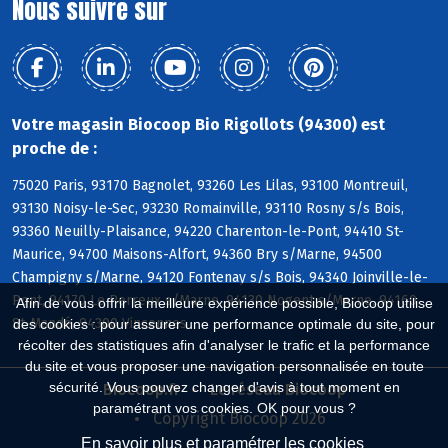
Nous suivre sur
Votre magasin Biocoop Bio Rigollots (94300) est
proche de :
75020 Paris, 93170 Bagnolet, 93260 Les Lilas, 93100 Montreuil,
93130 Noisy-le-Sec, 93230 Romainville, 93110 Rosny s/s Bois,
93360 Neuilly-Plaisance, 94220 Charenton-le-Pont, 94410 St-
Maurice, 94700 Maisons-Alfort, 94360 Bry s/Marne, 94500
Champigny s/Marne, 94120 Fontenay s/s Bois, 94340 Joinville-le-
Pont, 94170 Le Perreux s/Marne, 94130 Nogent s/Marne, 94160
Afin de vous offrir la meilleure expérience possible, Biocoop utilise
St-Mandé, 94300 Vincennes
des cookies : pour assurer une performance optimale du site, pour
récolter des statistiques afin d'analyser le trafic et la performance
du site et vous proposer une navigation personnalisée en toute
sécurité. Vous pouvez changer d'avis à tout moment en
Biocoop.fr
Le réseau Biocoop
paramétrant vos cookies. OK pour vous ?
Copyright Biocoop 2026
En savoir plus et paramétrer les cookies