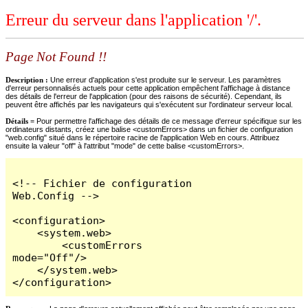
Erreur du serveur dans l'application '/'.
Page Not Found !!
Description :
Une erreur d'application s'est produite sur le serveur. Les paramètres
d'erreur personnalisés actuels pour cette application empêchent l'affichage à distance
des détails de l'erreur de l'application (pour des raisons de sécurité). Cependant, ils
peuvent être affichés par les navigateurs qui s'exécutent sur l'ordinateur serveur local.
Détails =
Pour permettre l'affichage des détails de ce message d'erreur spécifique sur les
ordinateurs distants, créez une balise <customErrors> dans un fichier de configuration
"web.config" situé dans le répertoire racine de l'application Web en cours. Attribuez
ensuite la valeur "off" à l'attribut "mode" de cette balise <customErrors>.
<!-- Fichier de configuration 
Web.Config -->

<configuration>

    <system.web>

        <customErrors 
mode="Off"/>

    </system.web>

</configuration>