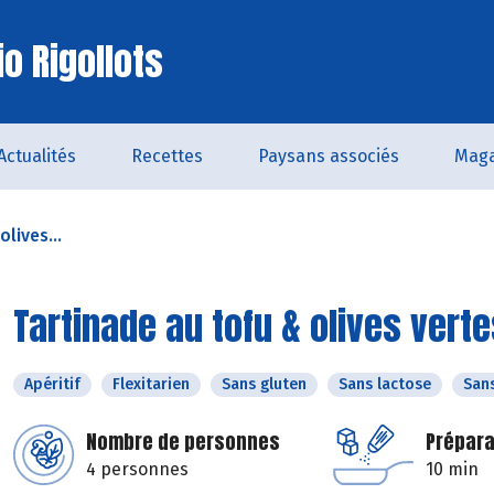
o Rigollots
Actualités
Recettes
Paysans associés
Maga
lives...
Tartinade au tofu & olives vert
Apéritif
Flexitarien
Sans gluten
Sans lactose
San
Nombre de personnes
Prépara
4 personnes
10 min