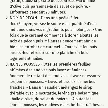
gratin, étalez la patate douce, arrosez-la d'huile
d'olive puis parsemez-la de sel et de poivre. -
Enfournez pendant 20 minutes.
NOIX DE PÉCAN - Dans une poêle, à feu
doux/moyen, versez le sucre et la quantité d'eau
indiquée dans vos ingrédients puis mélangez. - Une
fois que le caramel commence à dorer, ajoutez les
noix de pécan puis mélangez doucement afin de
bien les enrober de caramel. - Coupez le feu puis
laissez-les refroidir sur une planche en bois
légèrement huilée.
JEUNES POUSSES - Ôtez les premières feuilles
abîmées des endives puis lavez et émincez
finement le restant des endives. - Lavez et essorez
les jeunes pousses. - Lavez et ciselez les herbes
fraîches. - Dans un saladier, mélangez le sirop
d'érable avec la moutarde, le vinaigre balsamique,
l'huile d'olive, du sel et du poivre. - Ajoutez les
jeunes pousses, les endives et les herbes fraîches. -