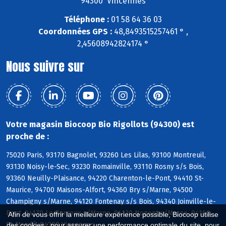
94300 Vincennes
Téléphone :
01 58 64 36 03
Coordonnées GPS :
48,8493515257461 ° ,
2,45608942824174 °
Nous suivre sur
Votre magasin Biocoop Bio Rigollots (94300) est
proche de :
75020 Paris, 93170 Bagnolet, 93260 Les Lilas, 93100 Montreuil,
93130 Noisy-le-Sec, 93230 Romainville, 93110 Rosny s/s Bois,
93360 Neuilly-Plaisance, 94220 Charenton-le-Pont, 94410 St-
Maurice, 94700 Maisons-Alfort, 94360 Bry s/Marne, 94500
Champigny s/Marne, 94120 Fontenay s/s Bois, 94340 Joinville-le-
Pont, 94170 Le Perreux s/Marne, 94130 Nogent s/Marne, 94160
Afin de vous offrir la meilleure expérience possible, Biocoop utilise
St-Mandé, 94300 Vincennes
des cookies : pour assurer une performance optimale du site, pour